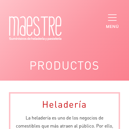
Saltar
al
contenido
MENÚ
PRODUCTOS
Heladería
La heladería es uno de los negocios de
comestibles que más atraen al público. Por ello,