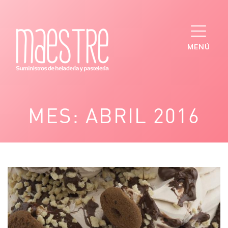
Saltar
al
contenido
MENÚ
MES:
ABRIL 2016